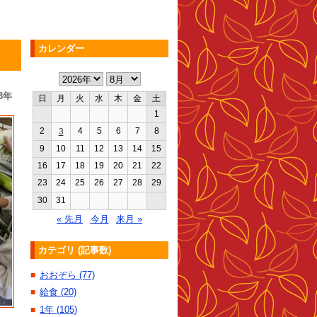
カレンダー
3年
日
月
火
水
木
金
土
1
2
4
5
6
7
8
3
9
10
11
12
13
14
15
16
17
18
19
20
21
22
23
24
25
26
27
28
29
30
31
« 先月
今月
来月 »
カテゴリ (記事数)
おおぞら (77)
■
給食 (20)
■
1年 (105)
■