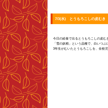
7/3(水) とうもろこしの皮むき
今日の給食で出るとうもろこしの皮む
「雪の妖精」という品種で、白いつぶ
3年生がむいたとうもろこしを、全校