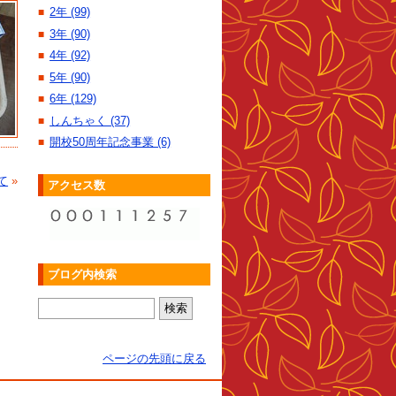
2年 (99)
■
3年 (90)
■
4年 (92)
■
5年 (90)
■
6年 (129)
■
しんちゃく (37)
■
開校50周年記念事業 (6)
■
て
»
アクセス数
ブログ内検索
ページの先頭に戻る