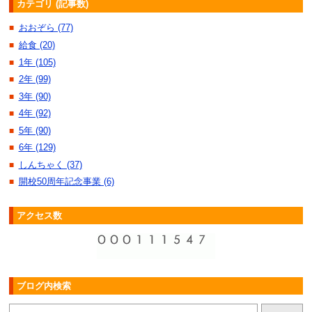
カテゴリ (記事数)
おおぞら (77)
■
給食 (20)
■
1年 (105)
■
2年 (99)
■
3年 (90)
■
4年 (92)
■
5年 (90)
■
6年 (129)
■
しんちゃく (37)
■
開校50周年記念事業 (6)
■
アクセス数
ブログ内検索